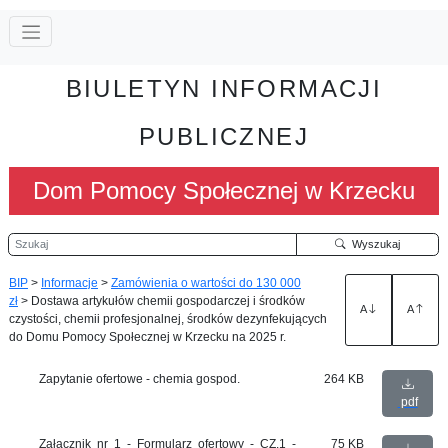
BIULETYN INFORMACJI
PUBLICZNEJ
Dom Pomocy Społecznej w Krzecku
Szukaj
Wyszukaj
BIP
>
Informacje
>
Zamówienia o wartości do 130 000
zł
>
Dostawa artykułów chemii gospodarczej i środków
A
A
czystości, chemii profesjonalnej, środków dezynfekujących
do Domu Pomocy Społecznej w Krzecku na 2025 r.
Zapytanie ofertowe - chemia gospod.
264 KB
pdf
Załącznik nr 1 - Formularz ofertowy - CZ.1 -
75 KB