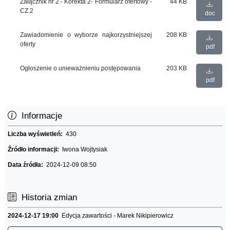
Załącznik nr 2 - Korekta 2- Formularz ofertowy -
44 KB
CZ.2
doc
Zawiadomienie o wyborze najkorzystniejszej
208 KB
oferty
pdf
Ogłoszenie o unieważnieniu postępowania
203 KB
pdf
Informacje
Liczba wyświetleń:
430
Źródło informacji:
Iwona Wojtysiak
Data źródła:
2024-12-09 08:50
Historia zmian
2024-12-17 19:00
Edycja zawartości - Marek Nikipierowicz