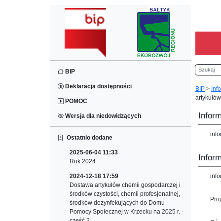
Szukaj
BIP
Deklaracja dostępności
BIP
>
Inf
artykułów
POMOC
Infor
Wersja dla niedowidzących
inf
Ostatnio dodane
2025-06-04 11:33
Inform
Rok 2024
2024-12-18 17:59
inf
Dostawa artykułów chemii gospodarczej i
środków czystości, chemii profesjonalnej,
Pro
środków dezynfekujących do Domu
Pomocy Społecznej w Krzecku na 2025 r. -
część 2