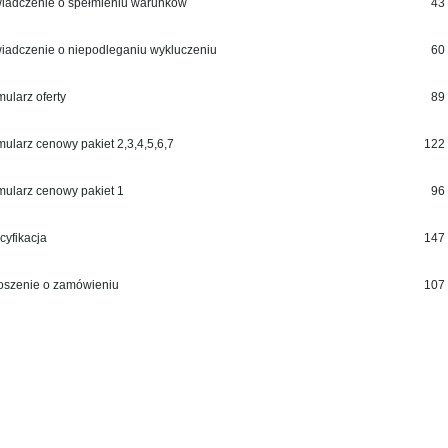
iadczenie o spełmieniu warunków
43
iadczenie o niepodleganiu wykluczeniu
60
ularz oferty
89
mularz cenowy pakiet 2,3,4,5,6,7
122
mularz cenowy pakiet 1
96
cyfikacja
147
oszenie o zamówieniu
107