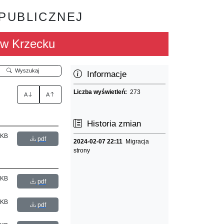
 PUBLICZNEJ
w Krzecku
Wyszukaj
Informacje
Liczba wyświetleń:
273
A
A
Historia zmian
 KB
pdf
2024-02-07 22:11
Migracja
strony
 KB
pdf
 KB
pdf