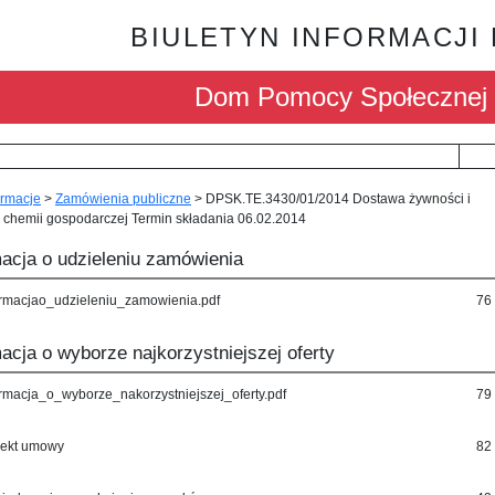
BIULETYN INFORMACJI
Dom Pomocy Społecznej 
ormacje
>
Zamówienia publiczne
>
DPSK.TE.3430/01/2014 Dostawa żywności i
 chemii gospodarczej Termin składania 06.02.2014
macja o udzieleniu zamówienia
ormacjao_udzieleniu_zamowienia.pdf
76
acja o wyborze najkorzystniejszej oferty
ormacja_o_wyborze_nakorzystniejszej_oferty.pdf
79
jekt umowy
82