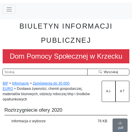
BIULETYN INFORMACJI
PUBLICZNEJ
Dom Pomocy Społecznej w Krzecku
Szukaj
Wyszukaj
BIP
>
Informacje
>
Zamówienia do 30 000
EURO
>
Dostawa żywności, chemii gospodarczej,
A
A
materiałów biurowych, odzieży roboczej bhp i środków
opatrunkowych
Roztrzygniecie ofery 2020
informacja o wyborze
76 KB
pdf