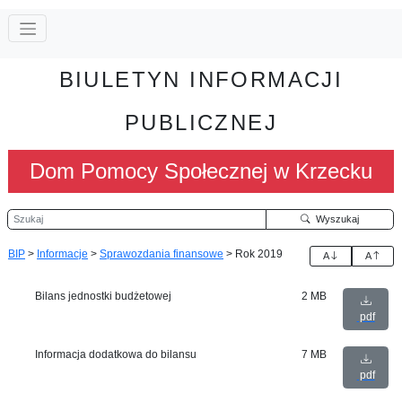
BIULETYN INFORMACJI
PUBLICZNEJ
Dom Pomocy Społecznej w Krzecku
Szukaj
Wyszukaj
BIP
>
Informacje
>
Sprawozdania finansowe
>
Rok 2019
A
A
Bilans jednostki budżetowej
2 MB
pdf
Informacja dodatkowa do bilansu
7 MB
pdf